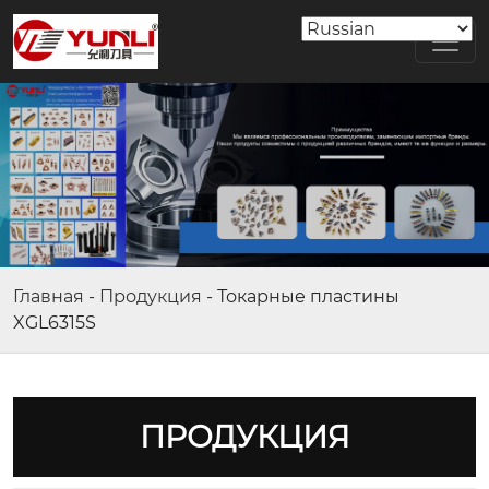
Главная
-
Продукция
-
Токарные пластины
XGL6315S
ПРОДУКЦИЯ