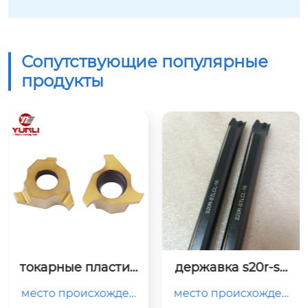
Сопутствующие популярные
продукты
токарные пластин
державка s20r-stl
ы gitl3050
cl-16
место происхожден
место происхожден