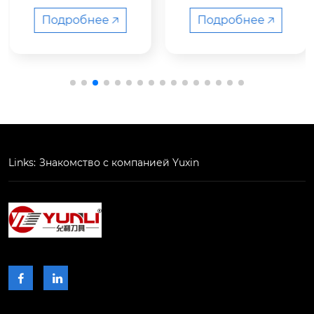
ия

ия китай тип держат
китай

ель токарного станк
Подробнее 🡥
Подробнее 🡥
а номер модели s20
r-stlcl-16 цвет черны
название продукта

й название бренда
твердосплавная фр
 yunli использовани
езерная пластина

е обработка металл
а/пластика функция
 антивибрация oem/
номер модели

odm принято moq 2 
Links:
Знакомство с компанией Yuxin
gi...
шт. продажные еди
ницы шт. …

