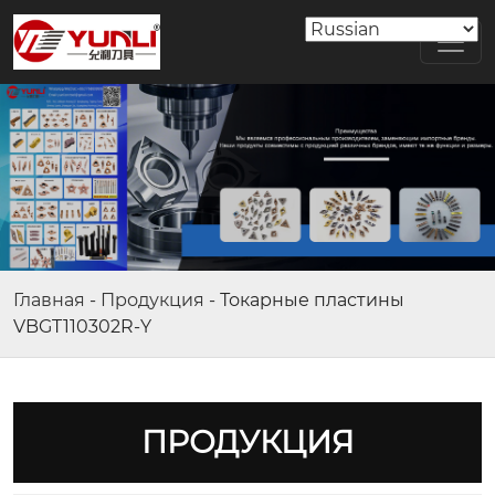
Главная
-
Продукция
-
Токарные пластины
VBGT110302R-Y
ПРОДУКЦИЯ