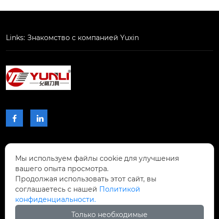
алла/пластика функ
ция антивибрация
 oem/odm принято
номер модели

Links:
Знакомство с компанией Yuxin
 moq 2 шт. продажн
ep...
ые единицы шт. …


КОНТАКТЫ
Мы используем файлы cookie для улучшения
вашего опыта просмотра.
Проспект Чжибиян № 2, Донхупин, город
Продолжая использовать этот сайт, вы
Тайпин, уезд Шисин, город Шаогуань,

соглашаетесь с нашей
Политикой
провинция Гуандун, Китай.
конфиденциальности.
Только необходимые
+8617768809996
