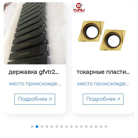
державка gfvtr252
токарные пластин
5m-08aa
ы epgt040101l
место происхожден
место происхожден
ия китай тип держат
ия

ель токарного станк
китай

Подробнее 🡥
Подробнее 🡥
а номер модели gfvt
r2525m-08aa цвет че
рный название бре
название продукта

нда yunli использов
твердосплавная фр
ание обработка мет
езерная пластина
