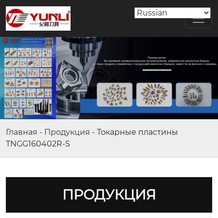
Главная
-
Продукция
-
Токарные пластины
TNGG160402R-S
ПРОДУКЦИЯ