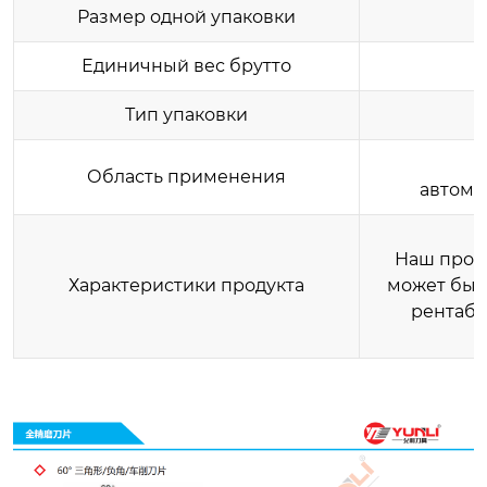
Размер одной упаковки
Единичный вес брутто
Тип упаковки
Область применения
автомо
Наш проду
Характеристики продукта
может быт
рентабе