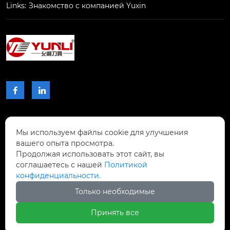
Links:
Знакомство с компанией Yuxin
kgdsr1616jx-1.3b

шт. продажные еди
ницы шт. …
цвет...


КОНТАКТЫ
Мы используем файлы cookie для улучшения
вашего опыта просмотра.
Проспект Чжибиян № 2, Донхупин, город
Продолжая использовать этот сайт, вы
Тайпин, уезд Шисин, город Шаогуань,

соглашаетесь с нашей
Политикой
провинция Гуандун, Китай.
конфиденциальности.
Только необходимые
+8617768809996

Принять все