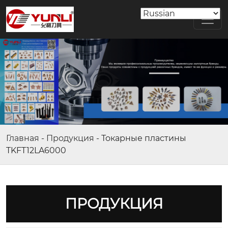
Главная
-
Продукция
-
Токарные пластины
TKFT12LA6000
ПРОДУКЦИЯ