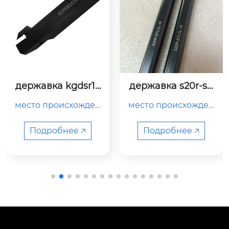
державка kgdsr16
державка s20r-stl
16jx-1.3b
cl-16
место происхожден
место происхожден
ия

ия китай тип держат
китай

ель токарного станк
Подробнее 🡥
Подробнее 🡥
а номер модели s20
r-stlcl-16 цвет черны
тип

й название бренда
держатель токарног
 yunli использовани
о станка

е обработка металл
а/пластика функция
 антивибрация oem/
номер модели

odm принято moq 2 