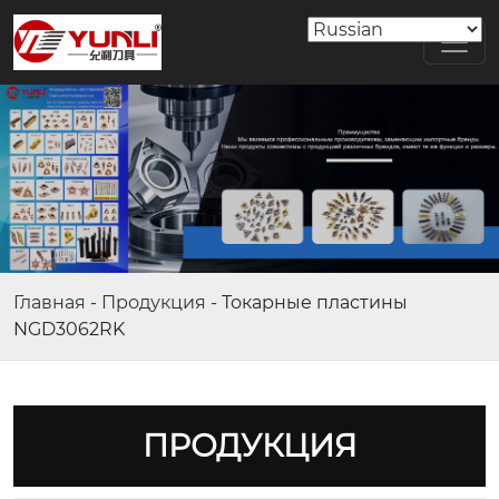
Главная
-
Продукция
-
Токарные пластины
NGD3062RK
ПРОДУКЦИЯ