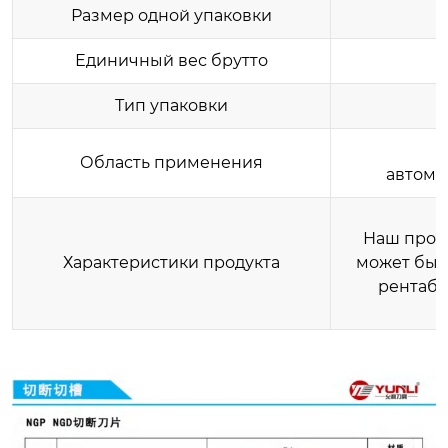
Размер одной упаковки
Единичный вес брутто
Тип упаковки
Область применения
автомо
Наш проду
Характеристики продукта
может быт
рентабе