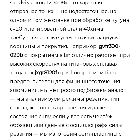
sandvik cnmg 120408». это хорошая
отправная точка — но недостаточная. на
одном и том же станке при обработке чугуна
сч20 и легированной стали 40хнма
требуются разные углы заточки, радиусы
вершины и покрытия. например,
gvfr300-
020b
с покрытием altin отлично работает при
высоких скоростях на титановых сплавах,
тогда как
jxgr8120f
с pvd-покрытием tialn
предпочтителен для финишного точения
алюминия. мы не просто подбираем аналог
— мы анализируем режимы резания, тип
станка, жёсткость крепления и даже
состояние счпу. если у вас есть чертёж,
образец или данные с осциллографа силы
резания — мы изготовим oem-пластины с