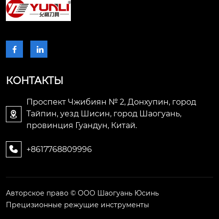


КОНТАКТЫ
Проспект Чжибиян № 2, Донхупин, город
Тайпин, уезд Шисин, город Шаогуань,

провинция Гуандун, Китай.
+8617768809996

Авторское право © ООО Шаогуань Юсинь
Прецизионные режущие инструменты