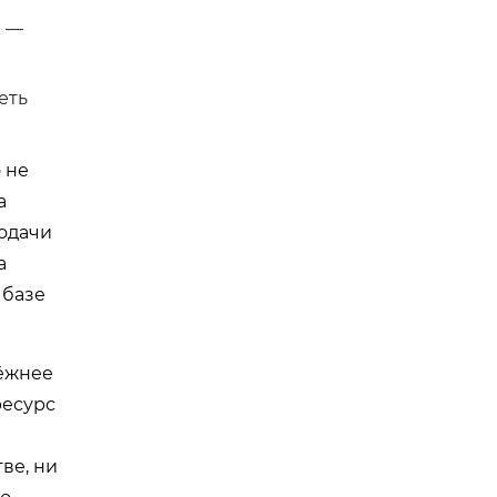
м —
еть
 не
а
подачи
а
 базе
дёжнее
ресурс
ве, ни