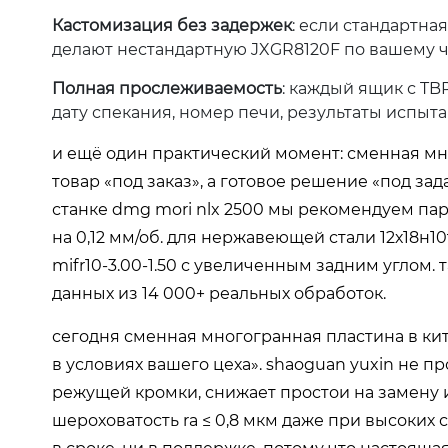
Кастомизация без задержек
: если стандартна
делают нестандартную JXGR8120F по вашему че
Полная прослеживаемость
: каждый ящик с T
дату спекания, номер печи, результаты испыта
и ещё один практический момент: сменная мно
товар «под заказ», а готовое решение «под зад
станке dmg mori nlx 2500 мы рекомендуем пару
на 0,12 мм/об. для нержавеющей стали 12х18н10
mifr10-3.00-1.50 с увеличенным задним углом. 
данных из 14 000+ реальных обработок.
сегодня сменная многогранная пластина в кит
в условиях вашего цеха». shaoguan yuxin не п
режущей кромки
, снижает простои на замену
шероховатость ra ≤ 0,8 мкм даже при высоких с