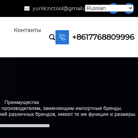
yunlicnctool@gmail.com



Контакты
+8617768809996

