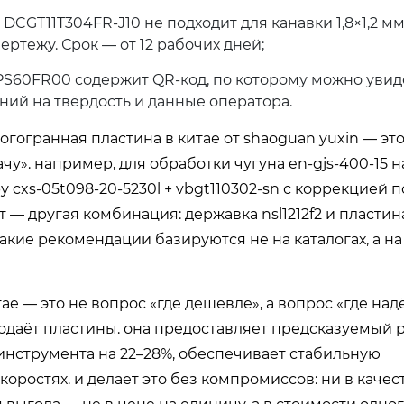
я DCGT11T304FR-J10 не подходит для канавки 1,8×1,2 м
ртежу. Срок — от 12 рабочих дней;
BPS60FR00 содержит QR-код, по которому можно увид
ний на твёрдость и данные оператора.
гогранная пластина в китае от shaoguan yuxin — это
ачу». например, для обработки чугуна en-gjs-400-15 н
 cxs-05t098-20-5230l + vbgt110302-sn с коррекцией 
т — другая комбинация: державка nsl1212f2 и пластин
такие рекомендации базируются не на каталогах, а на
ае — это не вопрос «где дешевле», а вопрос «где на
родаёт пластины. она предоставляет
предсказуемый 
 инструмента на 22–28%, обеспечивает стабильную
коростях. и делает это без компромиссов: ни в качест