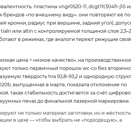
ивалентность
. пластины vngr0520-11, dcgt11t304fr-j10 
х брендов «по внешнему виду». они повторяют её по
ей кромки, радиус при вершине, задний угол), допус
ialn или altin с контролируемой толщиной слоя 2,3–2
ботают в режимах, где аналоги теряют режущие свой
низкая цена = низкое качество». на производственно
льзуют только первичный порошок wc-co без вторичн
азуемую твёрдость hra 92,8–93,2 и однородную струк
020b, выпущенная в марте, показала отклонение по
кой. такая стабильность достигается за счёт цифрово
акуумных печах до финальной лазерной маркировки.
ируют не только материал заготовки, но и жёсткость
рации в цехе — чтобы выбрать не «подходящую», а