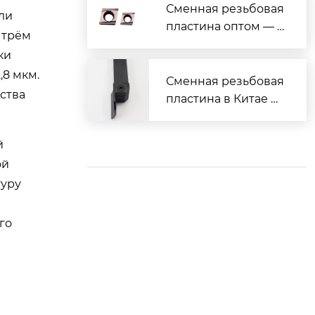
отки
Сменная резьбовая
или
пластина оптом — в
 трём
ыгодные цены и на
ки
дёжное качество
,8 мкм.
Сменная резьбовая
ства
пластина в Китае —
надёжно, дёшево, с
доставкой
й
ой
туру
го