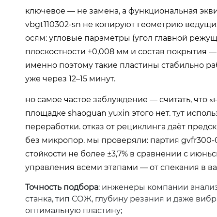
ключевое — не замена, а
функциональная экв
vbgt110302-sn не копируют геометрию ведущи
осям: угловые параметры (угол главной режущ
плоскостности ±0,008 мм и состав покрытия — t
именно поэтому такие пластины стабильно ра
уже через 12–15 минут.
но самое частое заблуждение — считать, что «
площадке shaoguan yuxin этого нет. тут испо
переработки. отказ от рециклинга даёт предск
без микропор. мы проверяли: партия gvfr300-
стойкости не более ±3,7% в сравнении с июньс
управления всеми этапами — от спекания в в
Точность подбора
: инженеры компании анализ
станка, тип СОЖ, глубину резания и даже виб
оптимальную
пластину;