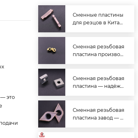
Сменные пластины
для резцов в Китае
— надёжные и выго
дные решения
Сменная резьбовая
пластина производ
итель — надежные
ых
решения для токар
ной обработки
Сменная резьбовая
пластина — надёжн
ый поставщик с гар
 — это
антией качества
е
Сменная резьбовая
пластина завод — н
 подачи
адёжные решения
для токарной обраб