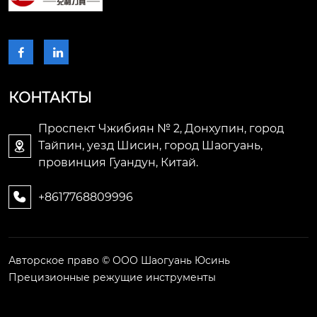


КОНТАКТЫ
Проспект Чжибиян № 2, Донхупин, город
Тайпин, уезд Шисин, город Шаогуань,

провинция Гуандун, Китай.
+8617768809996

Авторское право © ООО Шаогуань Юсинь
Прецизионные режущие инструменты