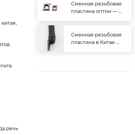
отки
Сменная резьбовая
пластина оптом — в
ыгодные цены и на
китая,
дёжное качество
Сменная резьбовая
пластина в Китае —
тов.
надёжно, дёшево, с
доставкой
етите
да речь