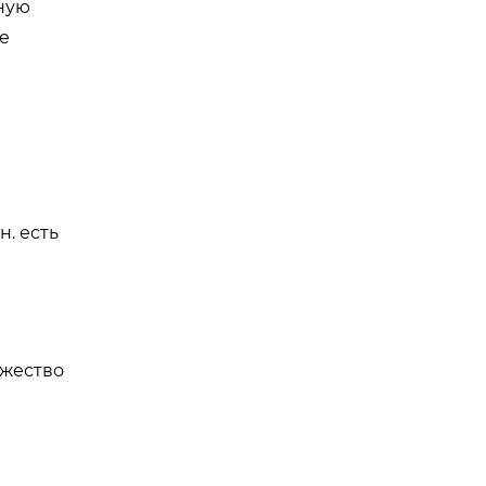
ную
е
. есть
ожество