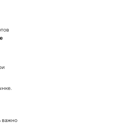
отов
е
ри
ынке.
ь важно