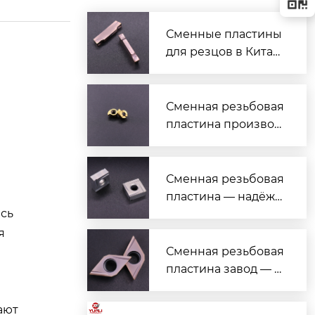
Сменные пластины
для резцов в Китае
— надёжные и выго
дные решения
Сменная резьбовая
пластина производ
итель — надежные
решения для токар
ной обработки
Сменная резьбовая
пластина — надёжн
сь
ый поставщик с гар
антией качества
я
Сменная резьбовая
пластина завод — н
адёжные решения
для токарной обраб
ают