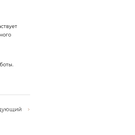
аствует
ного
боты.
дующий