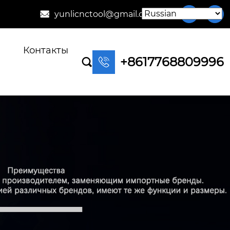
yunlicnctool@gmail.com



Контакты
+8617768809996

