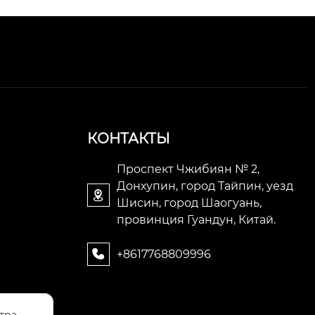
КОНТАКТЫ
Проспект Чжибиян № 2,
Донхупин, город Тайпин, уезд

Шисин, город Шаогуань,
провинция Гуандун, Китай.
+8617768809996
