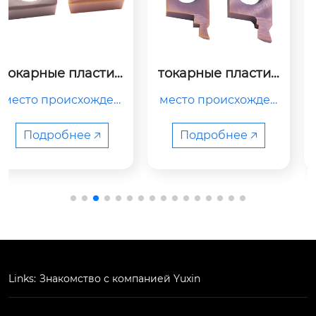
токарные пластин
державка givr1516
ы twfgtr100
-1a
место происхожден
место происхожден
ия

ия

китай

китай

Подробнее 🡥
Подробнее 🡥
название продукта

тип

твердосплавная фр
держатель токарног
езерная пластина

о станка

номер модели

номер модели

Links:
Знакомство с компанией Yuxin
tw...
givr1516-1a
