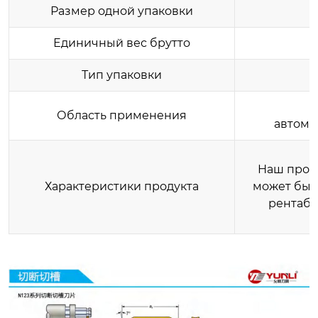
Размер одной упаковки
Единичный вес брутто
Тип упаковки
Область применения
автомо
Наш проду
Характеристики продукта
может быт
рентабе