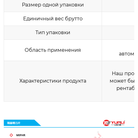
Размер одной упаковки
Единичный вес брутто
Тип упаковки
Область применения
автомо
Наш проду
Характеристики продукта
может быт
рентабе