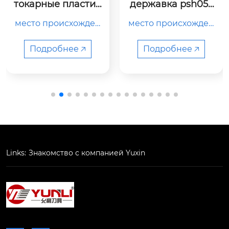
токарные пластин
державка psh052
ы a-g150n-s
0-100
место происхожден
место происхожден
ия

ия китай тип держат
китай

ель токарного станк
Подробнее 🡥
Подробнее 🡥
а номер модели psh
0520-100 цвет черн
название продукта

ый название бренд
твердосплавная фр
а yunli использован
езерная пластина

ие обработка метал
ла/пластика функци
я антивибрация oe
номер модели

m/odm принято mo
Links:
Знакомство с компанией Yuxin
a-...
q 2 шт. продажные е
диницы шт. …