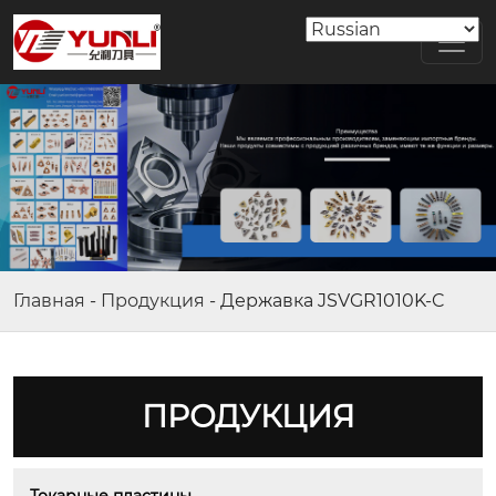
Главная
-
Продукция
-
Державка JSVGR1010K-C
ПРОДУКЦИЯ