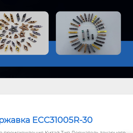
ржавка ECC31005R-30
о происхождения Китай Тип Держатель токарного