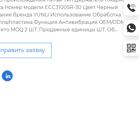
ка Номер модели ECC31005R-30 Цвет Черный
ание бренда YUNLI Использование Обработка
лла/пластика Функция Антивибрация OEM/ODM
ято MOQ 2 ШТ. Продажные единицы ШТ. Об...
править заявку
