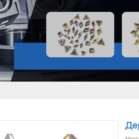
Де
Мест