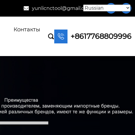
yunlicnctool@gmail.com



Контакты
+8617768809996

