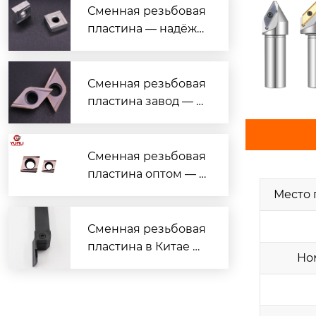
ной обработки
Сменная резьбовая
пластина — надёжн
ый поставщик с гар
антией качества
Сменная резьбовая
пластина завод — н
адёжные решения
для токарной обраб
отки
Сменная резьбовая
пластина оптом — в
ыгодные цены и на
Место
дёжное качество
Сменная резьбовая
пластина в Китае —
Но
надёжно, дёшево, с
доставкой