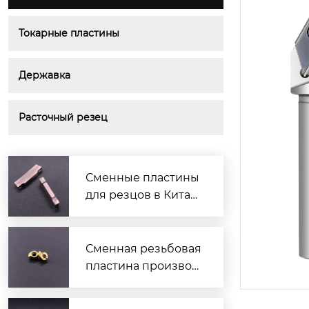
Токарные пластины
Державка
Расточный резец
Сменные пластины
для резцов в Китае
— надёжные и выго
дные решения
Сменная резьбовая
пластина производ
итель — надежные
решения для токар