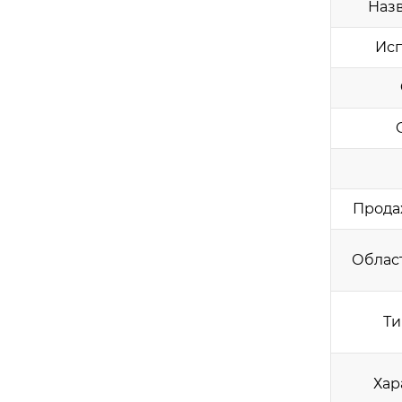
Наз
Исп
Прода
Облас
Ти
Хар