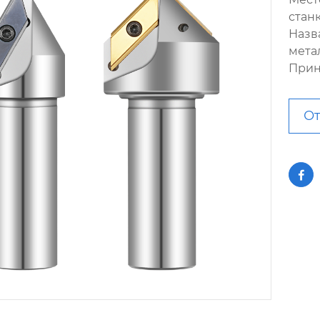
стан
Назв
мета
Прин
От
