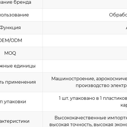
вание бренда
ользование
Обрабо
Функция
OEM/ODM
MOQ
жные единицы
Машиностроение, аэрокосмиче
ть применения
производство электро
1 шт. упаковано в 1 пластик
п упаковки
ка
Высококачественные импортн
актеристики
высокая точность, высокая эко