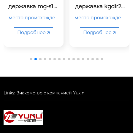
державка mg-s16-
державка kgdir25
24-07r
20b-3
место происхожден
место происхожден
ия китай тип держат
ия китай тип держат
ель токарного станк
ель токарного станк
Подробнее 🡥
Подробнее 🡥
а номер модели mg
а номер модели kgd
-s16-24-07r цвет чер
ir2520b-3 цвет черн
ный название брен
ый название бренд
да yunli использова
а yunli использован
ние обработка мета
ие обработка метал
лла/пластика функц
ла/пластика функци
ия антивибрация oe
я антивибрация oe
m/odm принято mo
m/odm принято mo
Links:
Знакомство с компанией Yuxin
q 2 шт. продажные е
q 2 шт. продажные е
диницы шт. …
диницы шт. …