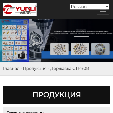
Главная
-
Продукция
-
Державка CTPR08
ПРОДУКЦИЯ