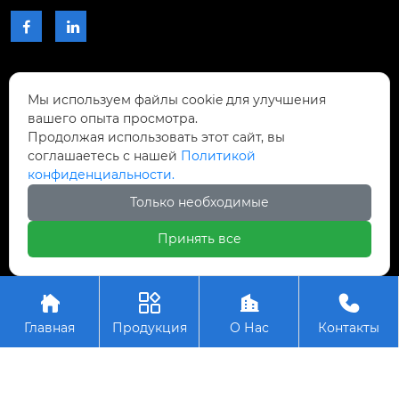


КОНТАКТЫ
Мы используем файлы cookie для улучшения
вашего опыта просмотра.
Проспект Чжибиян № 2, Донхупин, город
Продолжая использовать этот сайт, вы
Тайпин, уезд Шисин, город Шаогуань,

соглашаетесь с нашей
Политикой
провинция Гуандун, Китай.
конфиденциальности.
Только необходимые
+8617768809996

Принять все
Авторское право © ООО Шаогуань Юсинь




Прецизионные режущие инструменты
Главная
Продукция
О Нас
Контакты