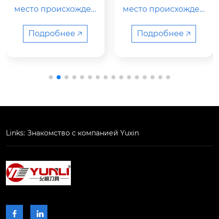
ы j10er005b
r11
место происхожден
место происхожден
ия

ия китай тип держат
китай

ель токарного станк
Подробнее 🡥
Подробнее 🡥
а номер модели s16-
svnfr11 цвет черный
название продукта

 название бренда y
твердосплавная фр
unli использование
езерная пластина

 обработка металла/
пластика функция а
нтивибрация oem/o
номер модели

dm принято moq 2
Links:
Знакомство с компанией Yuxin
j1...
 шт. продажные еди
ницы шт. …

