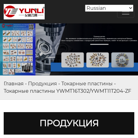
Главная
-
Продукция
-
Токарные пластины
-
Токарные пластины YWMT16T302/YWMT11T204-ZF
ПРОДУКЦИЯ