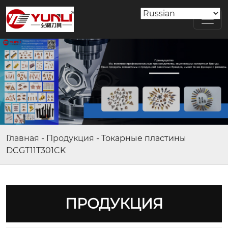
Главная
-
Продукция
-
Токарные пластины
DCGT11T301CK
ПРОДУКЦИЯ