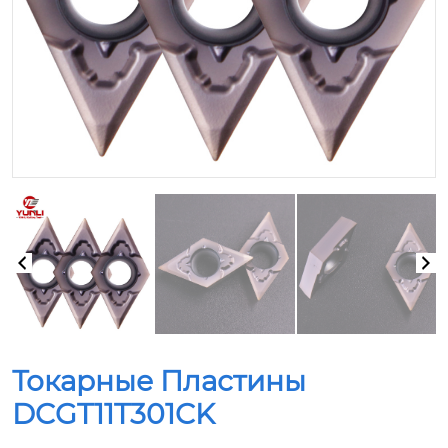
Токарные Пластины
DCGT11T301CK