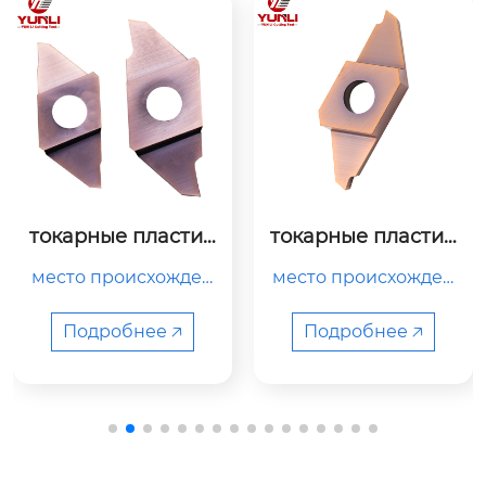
токарные пластин
токарные пластин
ы ctp07fr
ы tkf12r050-s
место происхожден
место происхожден
ия

ия

китай

китай

Подробнее 🡥
Подробнее 🡥
название продукта

название продукта

твердосплавная фр
твердосплавная фр
езерная пластина

езерная пластина
