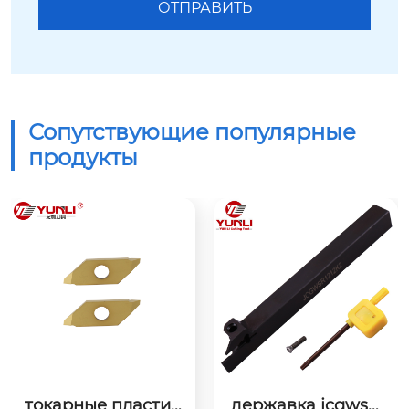
Сопутствующие популярные
продукты
державка jcgwsr1
державка kgmr20