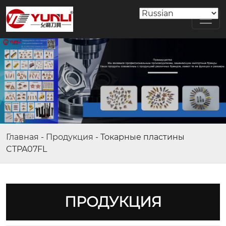
Главная
-
Продукция
-
Токарные пластины
CTPA07FL
ПРОДУКЦИЯ