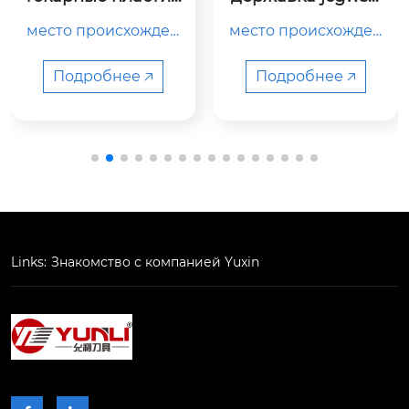
212k2
20k-2t17
место происхожден
место происхожден
ия

ия

китай

китай

Подробнее 🡥
Подробнее 🡥
тип

тип

держатель токарног
держатель токарног
о станка

о станка

номер модели

номер модели

Links:
Знакомство с компанией Yuxin
jcgwsr1212k2

kgmr2020k-2t17

цвет

цвет

чер...
ч...