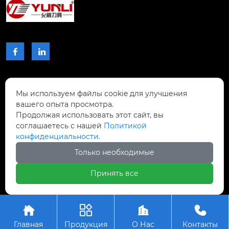


КОНТАКТЫ
Мы используем файлы cookie для улучшения
вашего опыта просмотра.
Проспект Чжибиян № 2, Донхупин, город
Продолжая использовать этот сайт, вы
Тайпин, уезд Шисин, город Шаогуань,

соглашаетесь с нашей
Политикой
провинция Гуандун, Китай.
конфиденциальности.
Только необходимые
+8617768809996

Принять все
Авторское право © ООО Шаогуань Юсинь




Прецизионные режущие инструменты
Главная
Продукция
О Нас
Контакты