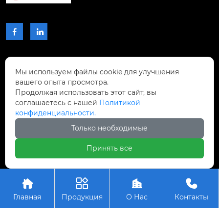


КОНТАКТЫ
Мы используем файлы cookie для улучшения
вашего опыта просмотра.
Проспект Чжибиян № 2, Донхупин, город
Продолжая использовать этот сайт, вы
Тайпин, уезд Шисин, город Шаогуань,

соглашаетесь с нашей
Политикой
провинция Гуандун, Китай.
конфиденциальности.
Только необходимые
+8617768809996

Принять все
Авторское право © ООО Шаогуань Юсинь




Прецизионные режущие инструменты
Главная
Продукция
О Нас
Контакты