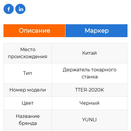


Описание
Маркер
Место
Китай
происхождения
Держатель токарного
Тип
станка
Номер модели
TTER-2020K
Цвет
Черный
Название
YUNLI
бренда