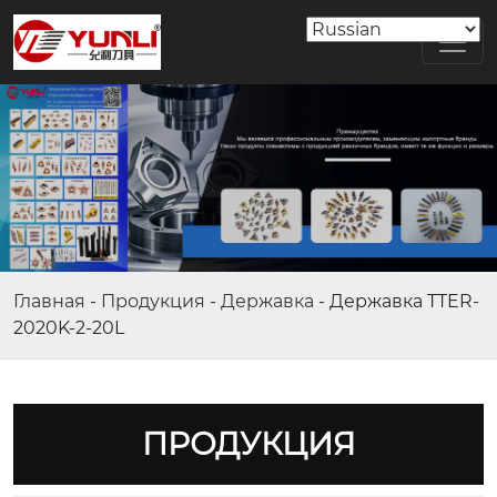
Главная
-
Продукция
-
Державка
-
Державка TTER-
2020K-2-20L
ПРОДУКЦИЯ