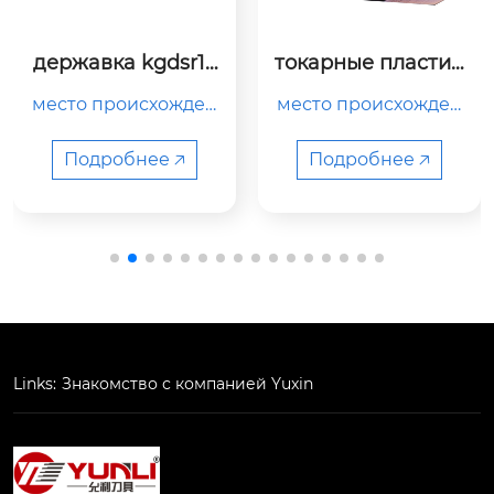
державка kgdsr16
токарные пластин
16jx-1.3b
ы gba43r350-030
место происхожден
место происхожден
ия

ия

китай

китай

Подробнее 🡥
Подробнее 🡥
тип

название продукта

держатель токарног
твердосплавная фр
о станка

езерная пластина

номер модели

номер модели

Links:
Знакомство с компанией Yuxin
kgdsr1616jx-1.3b

gb...
цвет...