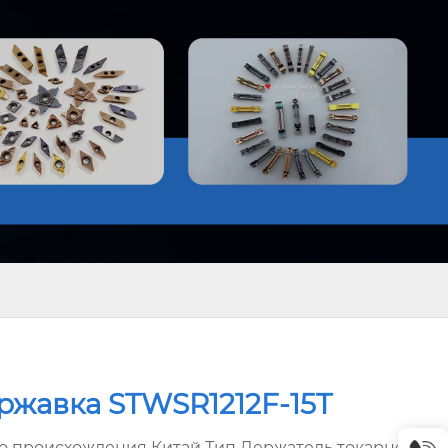
ржавка STWSR1212F-15T
о происхождения Китай Тип Держатель токарного