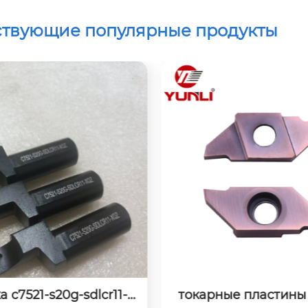
ствующие популярные продукты
е пластины ctpa07fl
державка ktkfr121