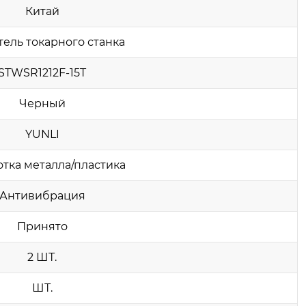
Китай
ель токарного станка
STWSR1212F-15T
Черный
YUNLI
тка металла/пластика
Антивибрация
Принято
2 ШТ.
ШТ.