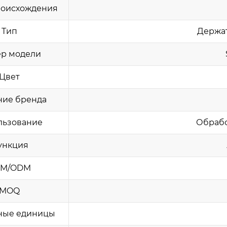
роисхождения
Тип
Держат
р модели
Цвет
ние бренда
льзование
Обрабо
ункция
M/ODM
MOQ
ные единицы