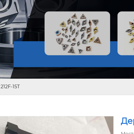
12F-15T
Де
Мест