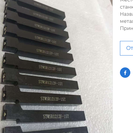
стан
Назв
мета
Прин
От
