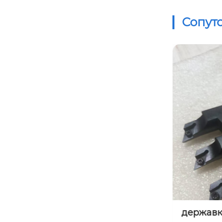
Сопут
державка c7521-s20g-sdlcr11-x
токарны