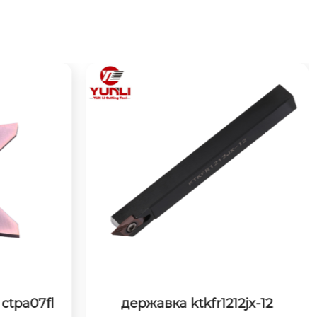
2jx-12
державка cgwsr2525-w40