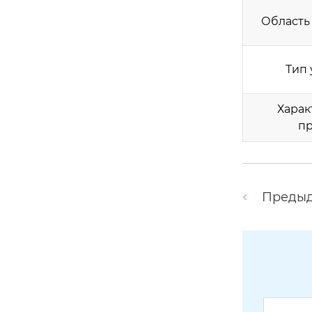
Область
Тип 
Харак
пр
Преды