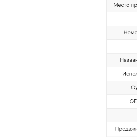
Место п
Номе
Назва
Испо
Ф
OE
Продаж