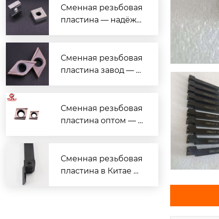
ной обработки
Сменная резьбовая
пластина — надёжн
ый поставщик с гар
антией качества
Сменная резьбовая
пластина завод — н
адёжные решения
для токарной обраб
отки
Сменная резьбовая
пластина оптом — в
ыгодные цены и на
дёжное качество
Сменная резьбовая
пластина в Китае —
надёжно, дёшево, с
доставкой