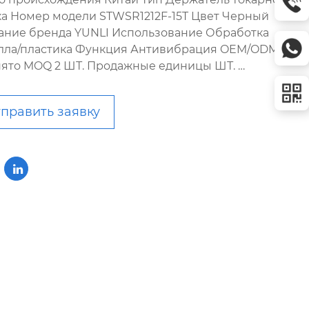
ка Номер модели STWSR1212F-15T Цвет Черный
ание бренда YUNLI Использование Обработка
лла/пластика Функция Антивибрация OEM/ODM
ято MOQ 2 ШТ. Продажные единицы ШТ. …
править заявку
