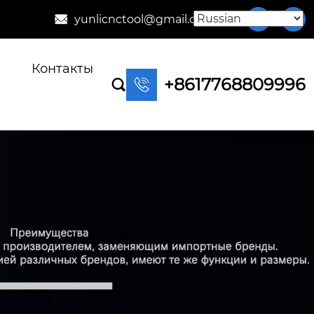
yunlicnctool@gmail.com



Контакты
+8617768809996

