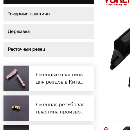
Токарные пластины
Державка
Расточный резец
Сменные пластины
для резцов в Китае
— надёжные и выго
дные решения
Сменная резьбовая
пластина производ
итель — надежные
решения для токар