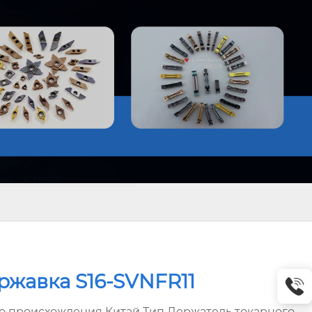
ржавка S16-SVNFR11
о происхождения Китай Тип Держатель токарного