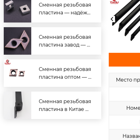
ной обработки
Сменная резьбовая
пластина — надёжн
ый поставщик с гар
антией качества
Сменная резьбовая
пластина завод — н
адёжные решения
для токарной обраб
отки
Сменная резьбовая
пластина оптом — в
Место п
ыгодные цены и на
дёжное качество
Сменная резьбовая
Номе
пластина в Китае —
надёжно, дёшево, с
доставкой
Назва