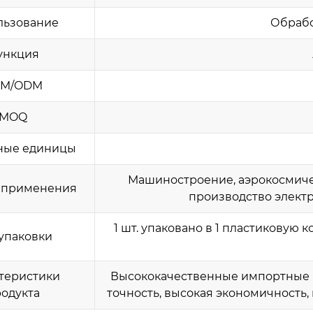
льзование
Обрабо
ункция
M/ODM
MOQ
ные единицы
Машиностроение, аэрокосмиче
 применения
производство электро
1 шт. упаковано в 1 пластиковую 
упаковки
теристики
Высококачественные импортные м
одукта
точность, высокая экономичность