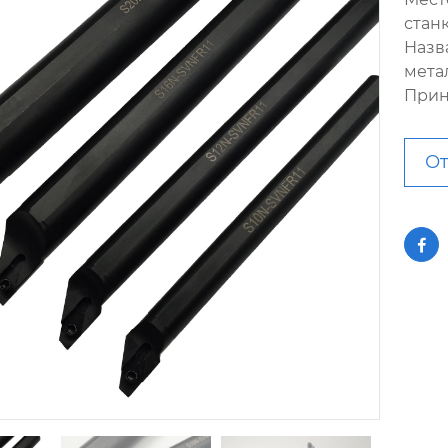
стан
Назв
мета
Прин
От
