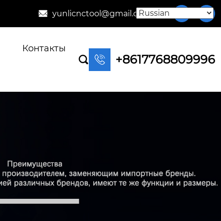
yunlicnctool@gmail.com



Контакты
+8617768809996

