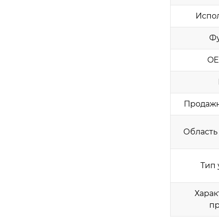
Испо
Ф
OE
Продаж
Область
Тип 
Харак
пр