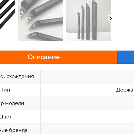
Описание
роисхождения
Тип
Держат
р модели
Цвет
ние бренда