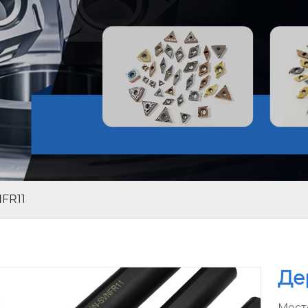
FR11
Де
Мест