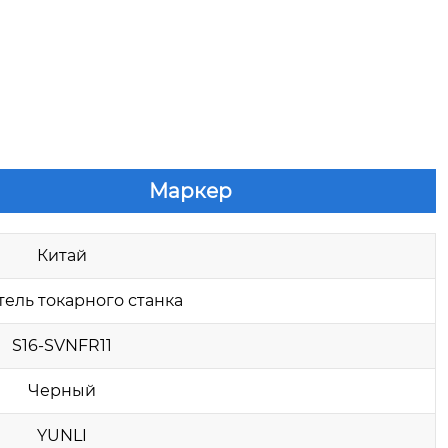
Маркер
Китай
ель токарного станка
S16-SVNFR11
Черный
YUNLI