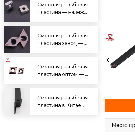
ной обработки
Сменная резьбовая
пластина — надёжн
ый поставщик с гар
антией качества
Сменная резьбовая
пластина завод — н
адёжные решения
для токарной обраб
отки
Сменная резьбовая
пластина оптом — в
ыгодные цены и на
дёжное качество
Сменная резьбовая
пластина в Китае —
надёжно, дёшево, с
доставкой
Место п