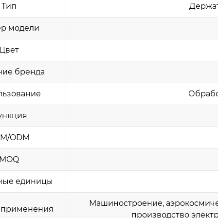
Тип
Держат
р модели
Цвет
ние бренда
льзование
Обрабо
ункция
M/ODM
MOQ
ные единицы
Машиностроение, аэрокосмиче
 применения
производство электро