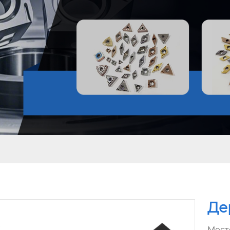
Де
Мест