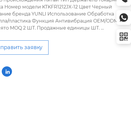
ка Номер модели KTKFR1212JX-12 Цвет Черный
ание бренда YUNLI Использование Обработка
лла/пластика Функция Антивибрация OEM/ODM
ято MOQ 2 ШТ. Продажные единицы ШТ. …
править заявку
