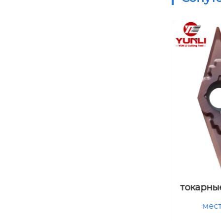
токарные пластины vbgt11030
державк
4-ck
место происхождения

место пр
китай

 держател