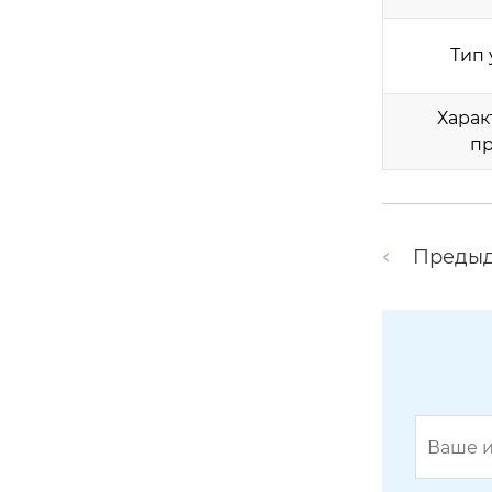
Тип 
Харак
пр
Преды