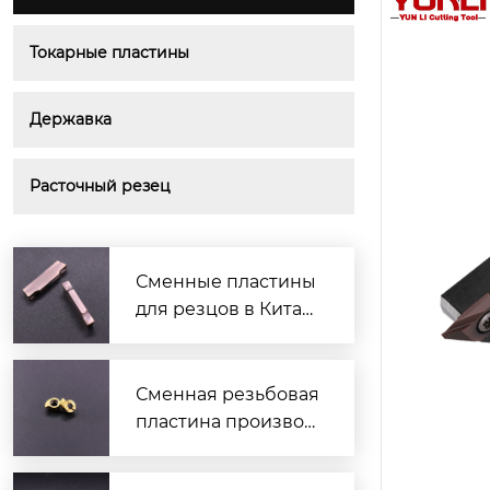
Токарные пластины
Державка
Расточный резец
Сменные пластины
для резцов в Китае
— надёжные и выго
дные решения
Сменная резьбовая
пластина производ
итель — надежные
решения для токар