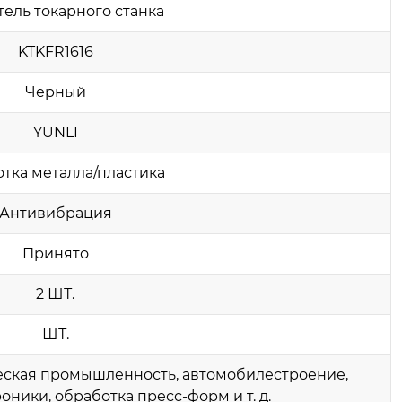
ель токарного станка
KTKFR1616
Черный
YUNLI
тка металла/пластика
Антивибрация
Принято
2 ШТ.
ШТ.
ская промышленность, автомобилестроение,
ники, обработка пресс-форм и т. д.