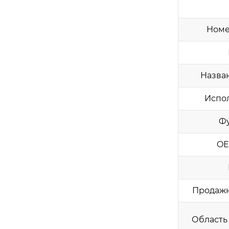
Номе
Назва
Испо
Ф
OE
Продаж
Область