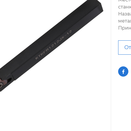
стан
Назв
мета
Прин
От
