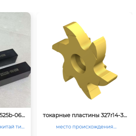
27r14-35
токарные пластины jxgr8120f
m
ения

место происхождения

китай
