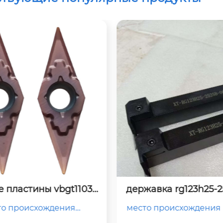
а rg123h25-2525b-064
токарные пластины 3
bm
30002-gm
оисхождения китай тип
место происхожд
ь токарного станка ном
китай
