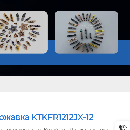
ржавка KTKFR1212JX-12
о происхождения Китай Тип Держатель токарного