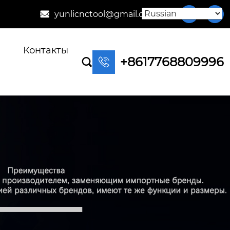
yunlicnctool@gmail.com



Контакты
+8617768809996

