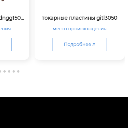
dngg1504
токарные пластины gitl3050
ения

место происхождения

китай

Подробнее 🡥
та

название продукта

рная плас
твердосплавная фрезерная плас
тина



номер модели

gi...