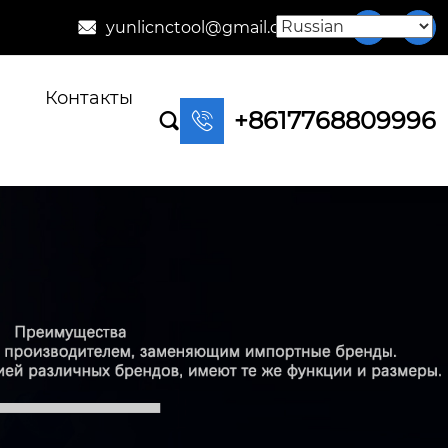
yunlicnctool@gmail.com



Контакты
+8617768809996

