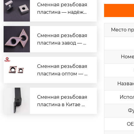
ной обработки
Сменная резьбовая
пластина — надёжн
ый поставщик с гар
антией качества
Место п
Сменная резьбовая
пластина завод — н
адёжные решения
Номе
для токарной обраб
отки
Сменная резьбовая
пластина оптом — в
ыгодные цены и на
Назва
дёжное качество
Испо
Сменная резьбовая
пластина в Китае —
Ф
надёжно, дёшево, с
доставкой
OE