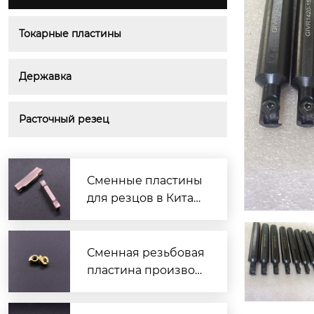
Токарные пластины
Державка
Расточный резец
Сменные пластины
для резцов в Китае
— надёжные и выго
дные решения
Сменная резьбовая
пластина производ
итель — надежные
решения для токар