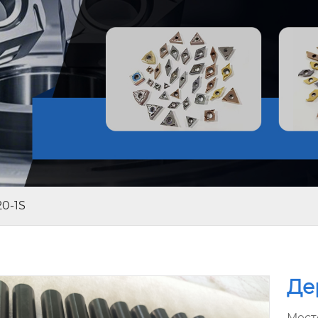
0-1S
Де
Мест