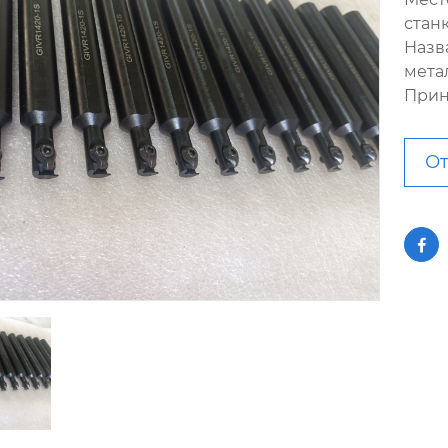
стан
Назв
мета
Прин
От
