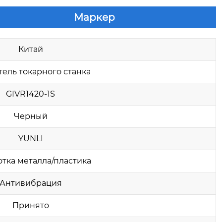
Маркер
Китай
ель токарного станка
GIVR1420-1S
Черный
YUNLI
тка металла/пластика
Антивибрация
Принято