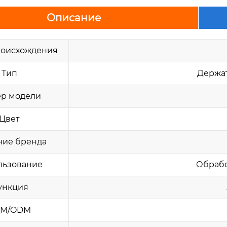
Описание
роисхождения
Тип
Держат
р модели
Цвет
ние бренда
льзование
Обрабо
ункция
M/ODM