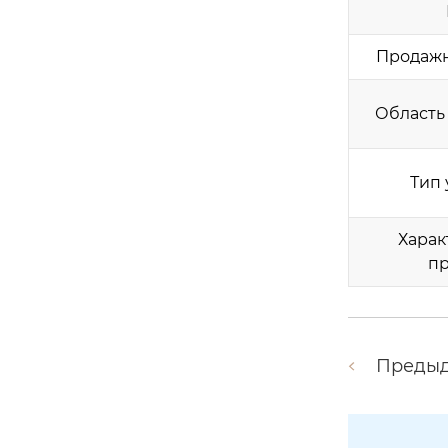
Продаж
Область
Тип 
Харак
пр
Преды