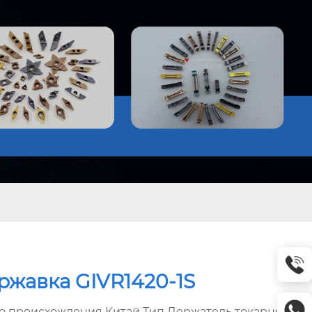
ржавка GIVR1420-1S
о происхождения Китай Тип Держатель токарного