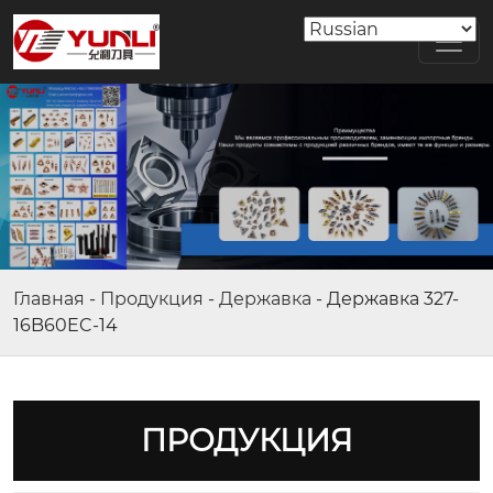
Главная
-
Продукция
-
Державка
-
Державка 327-
16B60EC-14
ПРОДУКЦИЯ