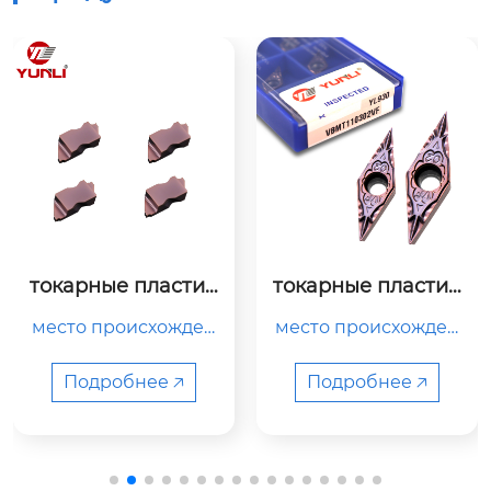
токарные пластин
державка gfvr1616
ы vbmt110302vf
k-201a
место происхожден
место происхожден
ия

ия

китай

китай

Подробнее 🡥
Подробнее 🡥
название продукта

тип

твердосплавная фр
держатель токарног