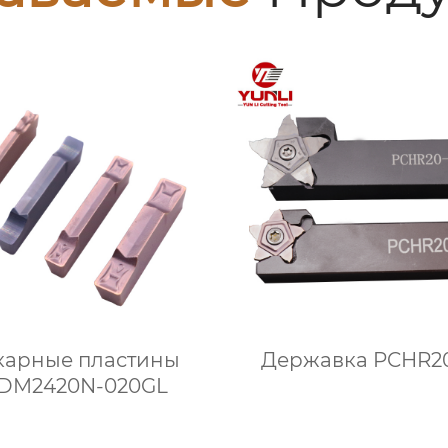
карные пластины
Державка PCHR2
DM2420N-020GL