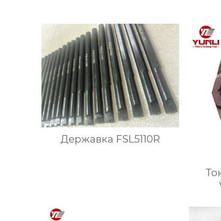
Державка FSL5110R
То