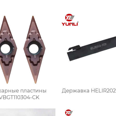
карные пластины
Державка HELIR202
VBGT110304-CK