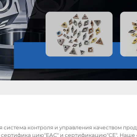
ая система контроля и управления качеством пр
", сертифика цию"ЕАС" и сертификацию"СЕ". Наше