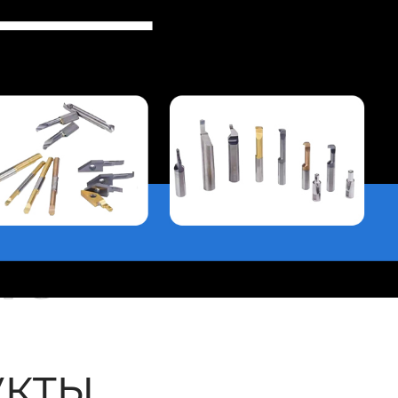
ые
кты