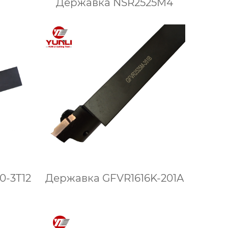
Державка NSR2525M4
0-3T12
Державка GFVR1616K-201A