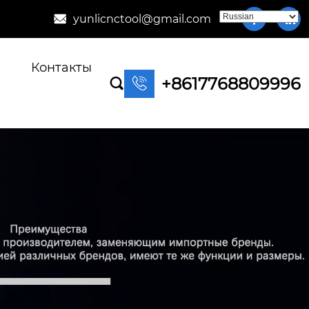
yunlicnctool@gmail.com



Контакты
+8617768809996

