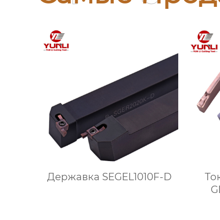
Державка SEGEL1010F-D
То
G