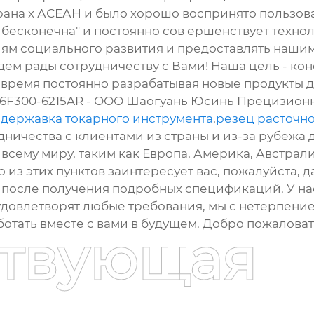
трана х АСЕАН и было хорошо воспринято пользо
есконечна" и постоянно сов ершенствует технол
иям социального развития и предоставлять наши
ем рады сотрудничеству с Вами! Наша цель - кон
 время постоянно разрабатывая новые продукты 
-06F300-6215AR - ООО Шаогуань Юсинь Прецизио
,
державка токарного инструмента
,
резец расточн
ичества с клиентами из страны и из-за рубежа д
всему миру, таким как Европа, Америка, Австралия
 из этих пунктов заинтересует вас, пожалуйста, д
после получения подробных спецификаций. У на
удовлетворят любые требования, мы с нетерпен
отать вместе с вами в будущем. Добро пожаловат
ствующая