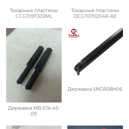
Токарные пластины
Токарные пластины
CCGT09T302ML
DCGT070204R-A3
Державка SNGR08H06
Державка MB-E16-45-
09