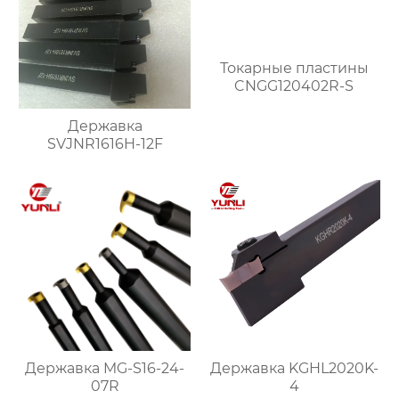
Токарные пластины
CNGG120402R-S
Державка
SVJNR1616H-12F
Державка MG-S16-24-
Державка KGHL2020K-
07R
4