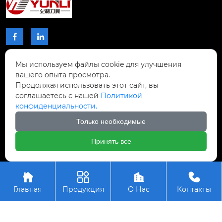


Мы используем файлы cookie для улучшения
КОНТАКТЫ
вашего опыта просмотра.
Продолжая использовать этот сайт, вы
Проспект Чжибиян № 2, Донхупин, город
соглашаетесь с нашей
Политикой
Тайпин, уезд Шисин, город Шаогуань,

конфиденциальности.
провинция Гуандун, Китай.
Только необходимые
+8617768809996

Принять все
Авторское право © ООО Шаогуань Юсинь




Прецизионные режущие инструменты
Главная
Продукция
О Нас
Контакты