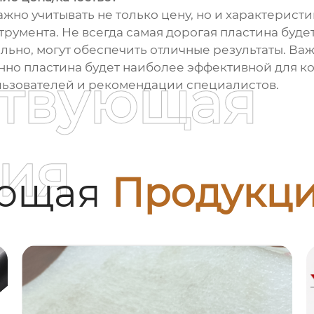
но учитывать не только цену, но и характерист
трумента. Не всегда самая дорогая пластина буд
ьно, могут обеспечить отличные результаты. Ва
нно пластина будет наиболее эффективной для кон
ствующая
льзователей и рекомендации специалистов.
ия
ующая
Продукц