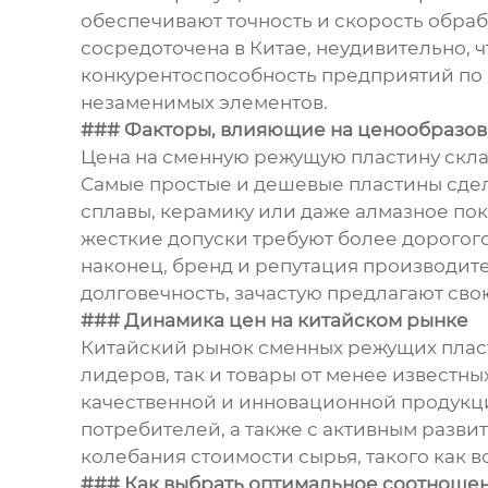
обеспечивают точность и скорость обраб
сосредоточена в Китае, неудивительно, 
конкурентоспособность предприятий по в
незаменимых элементов.
### Факторы, влияющие на ценообразо
Цена на сменную режущую пластину склад
Самые простые и дешевые пластины сдела
сплавы, керамику или даже алмазное пок
жесткие допуски требуют более дорогого
наконец, бренд и репутация производит
долговечность, зачастую предлагают св
### Динамика цен на китайском рынке
Китайский рынок сменных режущих пласт
лидеров, так и товары от менее известн
качественной и инновационной продукции
потребителей, а также с активным разв
колебания стоимости сырья, такого как в
### Как выбрать оптимальное соотношен