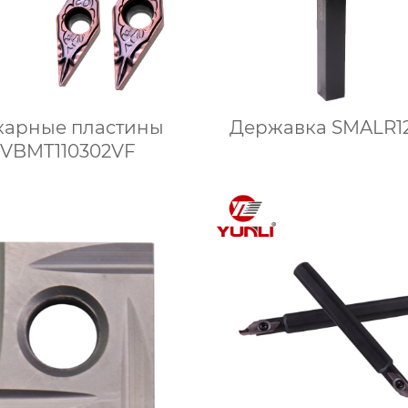
карные пластины
Державка SMALR12
VBMT110302VF