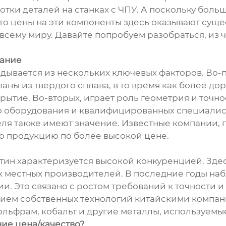
отки деталей на станках с ЧПУ. А поскольку боль
что цены на эти компоненты здесь оказывают сущ
сему миру. Давайте попробуем разобраться, из ч
вание
ывается из нескольких ключевых факторов. Во-п
ны из твердого сплава, в то время как более до
рытие. Во-вторых, играет роль геометрия и точн
 оборудования и квалифицированных специалисто
еля также имеют значение. Известные компании,
ою продукцию по более высокой цене.
ин характеризуется высокой конкуренцией. Зде
ых местных производителей. В последние годы н
. Это связано с ростом требований к точности 
итием собственных технологий китайскими компан
ольфрам, кобальт и другие металлы, используемы
ие цена/качество?