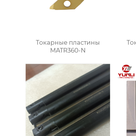
Токарные пластины
То
MATR360-N