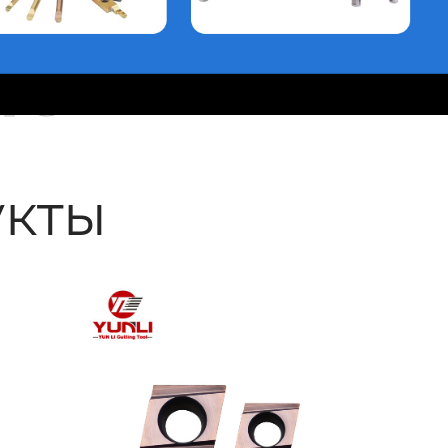
ые
кты