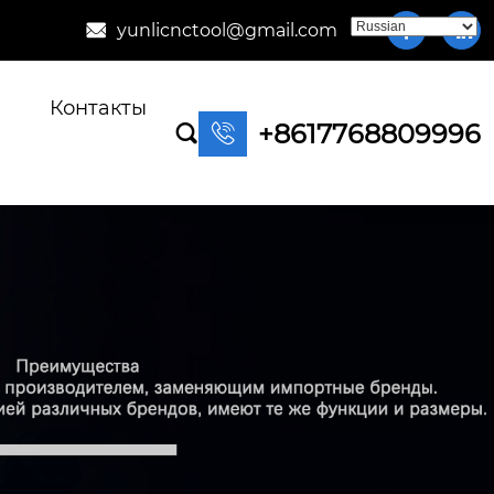
yunlicnctool@gmail.com



Контакты
+8617768809996

