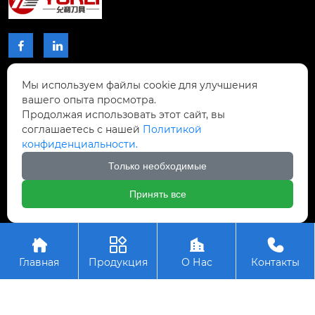


Мы используем файлы cookie для улучшения
КОНТАКТЫ
вашего опыта просмотра.
Продолжая использовать этот сайт, вы
Проспект Чжибиян № 2, Донхупин, город
соглашаетесь с нашей
Политикой
Тайпин, уезд Шисин, город Шаогуань,

конфиденциальности.
провинция Гуандун, Китай.
Только необходимые
+8617768809996

Принять все
Авторское право © ООО Шаогуань Юсинь




Прецизионные режущие инструменты
Главная
Продукция
О Нас
Контакты