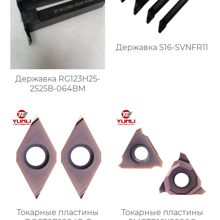
Державка S16-SVNFR11
Державка RG123H25-
2525B-064BM
Токарные пластины
Токарные пластины