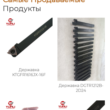
Продукты
Державка
KTGFR1616JX-16F
Державка DGTR1212B-
2D24