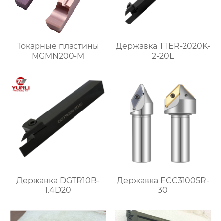
Токарные пластины
Державка TTER-2020K-
MGMN200-M
2-20L
Державка DGTR10B-
Державка ECC31005R-
1.4D20
30