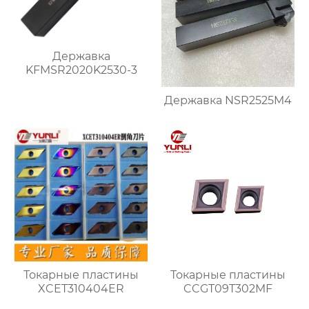
Державка
KFMSR2020K2530-3
Державка NSR2525M4
Токарные пластины
Токарные пластины
XCET310404ER
CCGT09T302MF