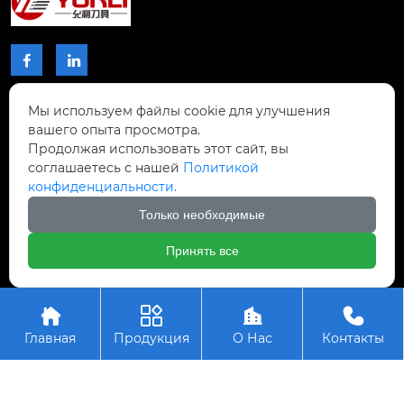


Мы используем файлы cookie для улучшения
КОНТАКТЫ
вашего опыта просмотра.
Продолжая использовать этот сайт, вы
Проспект Чжибиян № 2, Донхупин, город
соглашаетесь с нашей
Политикой
Тайпин, уезд Шисин, город Шаогуань,

конфиденциальности.
провинция Гуандун, Китай.
Только необходимые
+8617768809996

Принять все
Авторское право © ООО Шаогуань Юсинь




Прецизионные режущие инструменты
Главная
Продукция
О Нас
Контакты