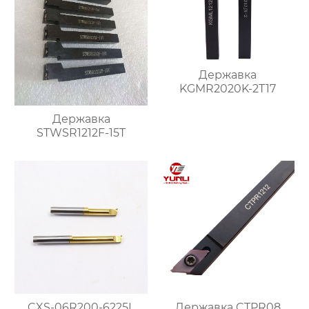
Державка
KGMR2020K-2T17
Державка
STWSR1212F-15T
CXS-06R200-6225L
Державка CTPR08