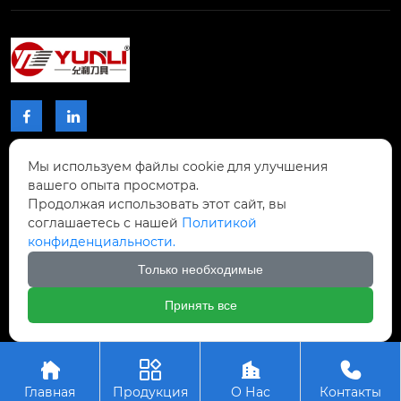


Мы используем файлы cookie для улучшения
КОНТАКТЫ
вашего опыта просмотра.
Продолжая использовать этот сайт, вы
Проспект Чжибиян № 2, Донхупин, город
соглашаетесь с нашей
Политикой
Тайпин, уезд Шисин, город Шаогуань,

конфиденциальности.
провинция Гуандун, Китай.
Только необходимые
+8617768809996

Принять все
Авторское право © ООО Шаогуань Юсинь




Прецизионные режущие инструменты
Главная
Продукция
О Нас
Контакты