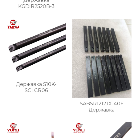
Державка
KGDIR2520B-3
Державка S10K-
SCLCR06
SABSR1212JX-40F
Державка