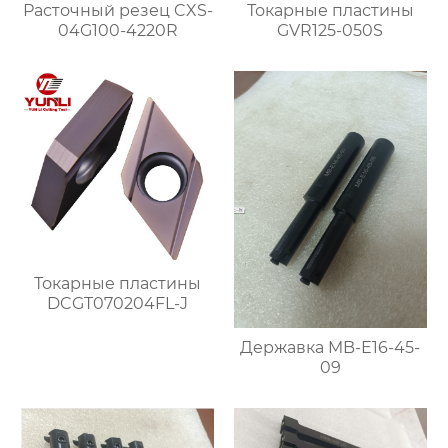
Расточный резец CXS-
Токарные пластины
04G100-4220R
GVR125-050S
Токарные пластины
DCGT070204FL-J
Державка MB-E16-45-
09