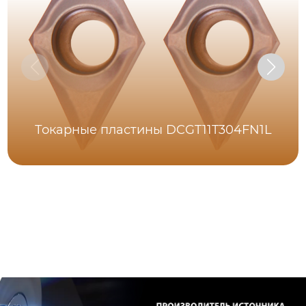
Токарные пластины DCGT11T304FN1L