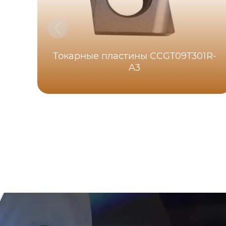
Токарные пластины CCGT09T301R-
A3