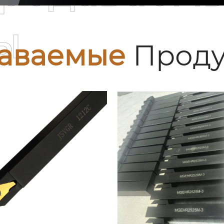
ы
аваемые
Проду