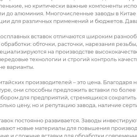
ленькие, но критически важные компоненты испол
ли до алюминия. Многочисленные заводы в Китае
ии для различных применений и бюджетов. Давай
досплавных вставок отличаются широким разноо
обработки: обточки, расточки, нарезания резьбы
пециализируются на производстве высококачеств
передовые технологии и строгий контроль качес
не варианты.
тайских производителей – это цена. Благодаря 
ре, они способны предложить вставки по более 
ыбором для предприятий, стремящихся сократить
олько цену, но и репутацию завода, наличие серт
авок постоянно развивается. Заводы инвестирую
вают новые материалы для повышения производи
ые и сложные вставки для обработки современных