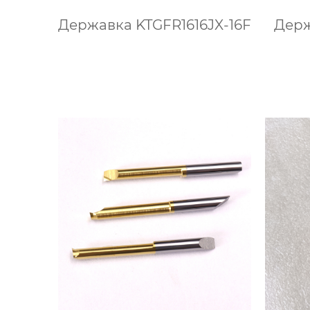
Державка KTGFR1616JX-16F
Держ