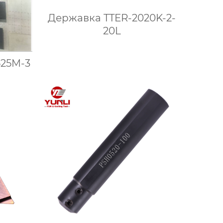
Державка TTER-2020K-2-
20L
25M-3