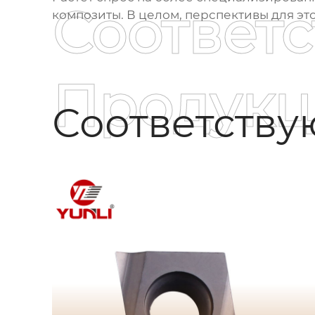
Соответ
композиты. В целом, перспективы для э
Продукц
Соответств