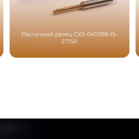
Расточный резец CXS-04T098-15-
2715R