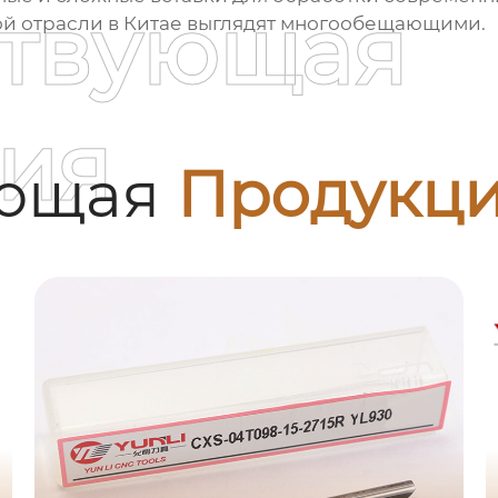
ствующая
той отрасли в Китае выглядят многообещающими.
ия
ующая
Продукц