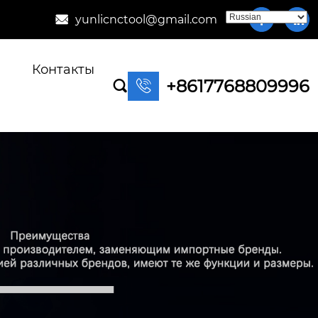
yunlicnctool@gmail.com



Контакты
+8617768809996

