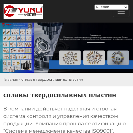
Главная
-
сплавы твердосплавных пластин
сплавы твердосплавных пластин
В компании действует надежная и строгая
система контроля и управления качеством
продукции. Компания прошла сертификацию
"Система менеджмента качества ISO9001",