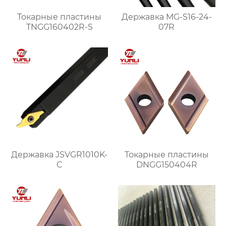
Токарные пластины
Державка MG-S16-24-
TNGG160402R-S
07R
Державка JSVGR1010K-
Токарные пластины
C
DNGG150404R