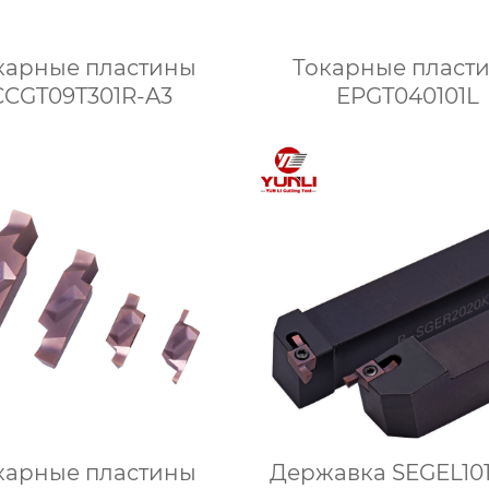
карные пластины
Токарные пласт
CCGT09T301R-A3
EPGT040101L
карные пластины
Державка SEGEL10