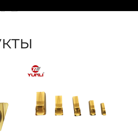
ые
кты