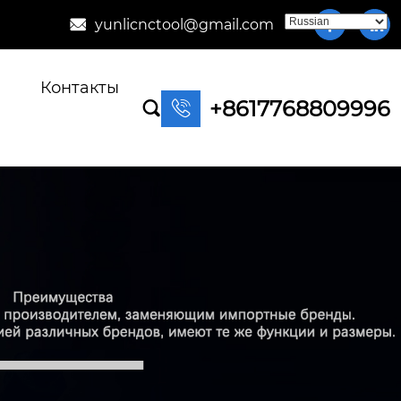
yunlicnctool@gmail.com



Контакты
+8617768809996

