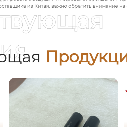
тавщика из Китая, важно обратить внимание на 
ствующая
ия
ующая
Продукц