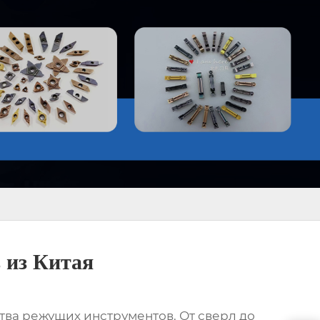
 из Китая
ства режущих инструментов. От сверл до