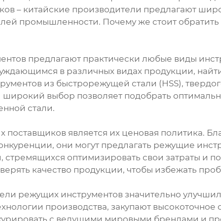
исков – китайские производители предлагают шир
лей промышленности. Почему же стоит обратить
ентов предлагают практически любые виды инстр
нуждающимся в различных видах продукции, найт
рументов из быстрорежущей стали (HSS), твердог
й широкий выбор позволяет подобрать оптималь
енной стали.
х поставщиков является их ценовая политика. Б
конкуренции, они могут предлагать режущие инс
, стремящихся оптимизировать свои затраты и п
верять качество продукции, чтобы избежать проб
ели режущих инструментов значительно улучшил
хнологии производства, закупают высокоточное 
онкурировать с ведущими мировыми брендами и п