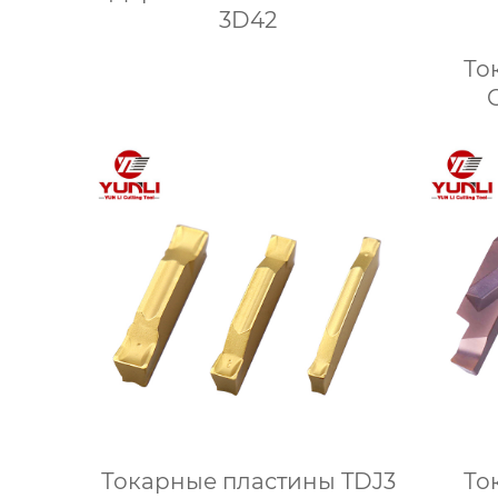
3D42
То
Токарные пластины TDJ3
То