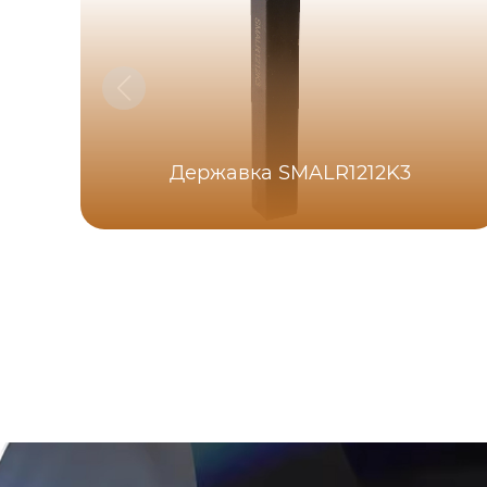
Державка SMALR1212K3