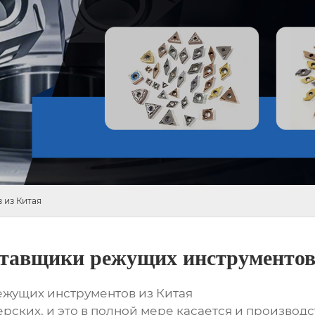
 из Китая
тавщики режущих инструментов
жущих инструментов из Китая
рских, и это в полной мере касается и производ