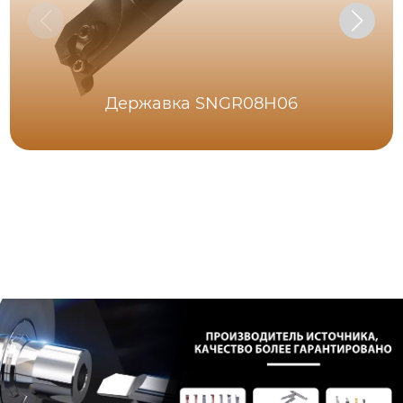
Державка SNGR08H06