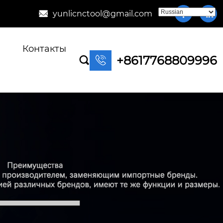
yunlicnctool@gmail.com



Контакты
+8617768809996

