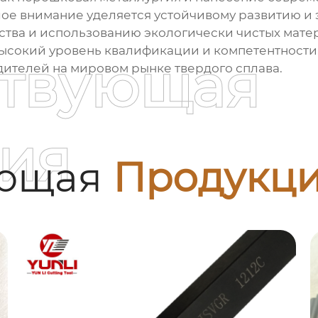
ое внимание уделяется устойчивому развитию и
ства и использованию экологически чистых матер
высокий уровень квалификации и компетентност
ствующая
ителей на мировом рынке твердого сплава.
ия
ующая
Продукц