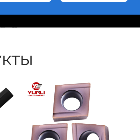
ые
кты