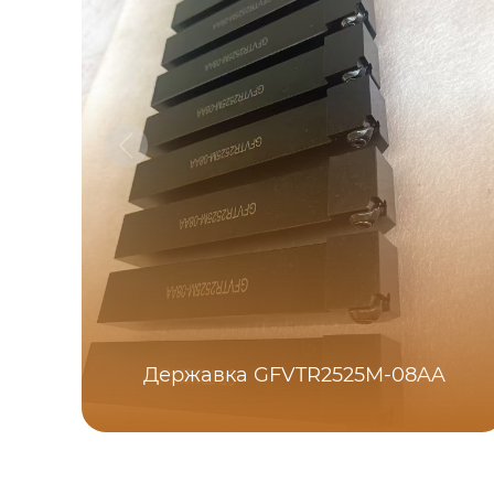
Державка GFVTR2525M-08AA