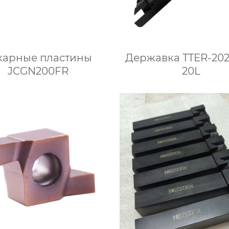
карные пластины
Державка TTER-202
JCGN200FR
20L