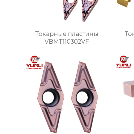
Токарные пластины
То
VBMT110302VF