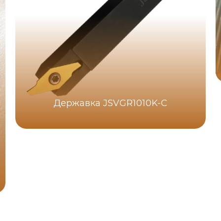
Державка JSVGR1010K-C