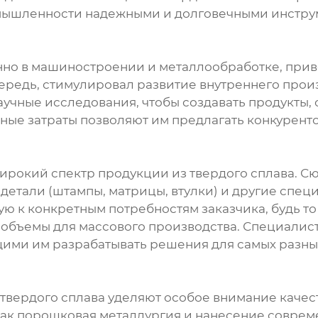
мышленности надежными и долговечными инструме
но в машиностроении и металлообработке, прив
 очередь, стимулировал развитие внутреннего про
аучные исследования, чтобы создавать продукты
ные затраты позволяют им предлагать конкурент
рокий спектр продукции из твердого сплава. Сю
 детали (штампы, матрицы, втулки) и другие спе
ю к конкретным потребностям заказчика, будь т
объемы для массового производства. Специалист
ими им разрабатывать решения для самых разных
вердого сплава уделяют особое внимание качест
как порошковая металлургия и нанесение соврем