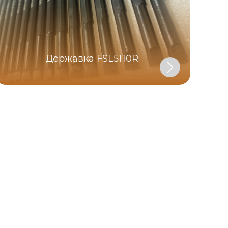
Державка FSL5110R
Т