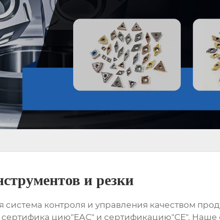
струментов и резки
ая система контроля и управления качеством пр
", сертифика цию"ЕАС" и сертификацию"СЕ". Наше