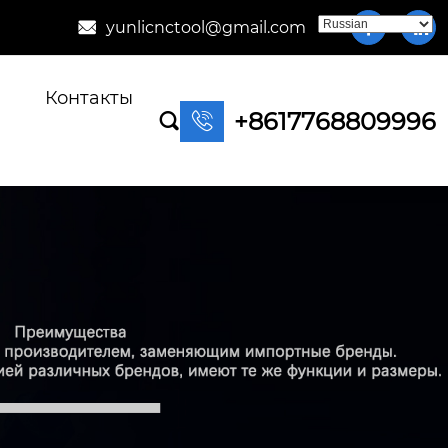
yunlicnctool@gmail.com



Контакты
+8617768809996

