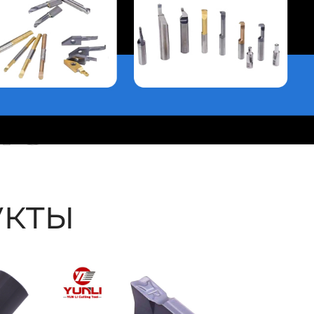
ые
кты