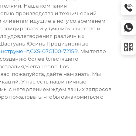
вателями. Наша компания
огию производства и технич-еский
м клиентам идущие в ногу со временем
солидировать и улучшить качество и
для удовлетворения различн ых
О Шаогуань Юсинь Прецизионные
инструмент
,
CXS-07G100-7215R
. Мы тепло
и созданию более блестящего
стралия,Sierra Leone, Los
ас, пожалуйста, дайте нам знать. Мы
каций. У нас есть наши личные
 мы с нетерпением ждем ваших запросов
ро пожаловать, чтобы ознакомиться с