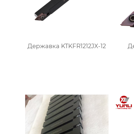
Державка KTKFR1212JX-12
Д