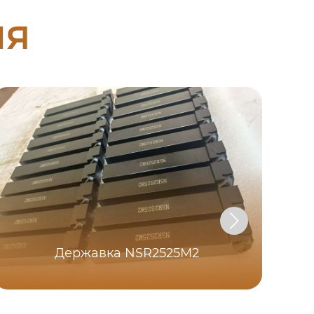
ия
Державка NSR2525M2