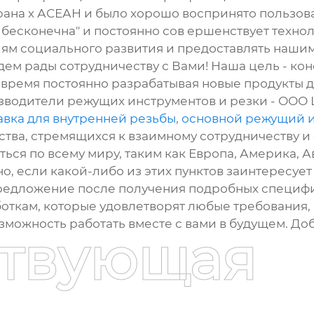
трана х АСЕАН и было хорошо воспринято пользо
есконечна" и постоянно сов ершенствует технол
иям социального развития и предоставлять наши
ем рады сотрудничеству с Вами! Наша цель - кон
 время постоянно разрабатывая новые продукты 
оизводители режущих инструментов и резки - ОО
вка для внутренней резьбы
,
основной режущий 
ства, стремящихся к взаимному сотрудничеству 
ься по всему миру, таким как Европа, Америка, Ав
 если какой-либо из этих пунктов заинтересует в
редложение после получения подробных специфи
откам, которые удовлетворят любые требования,
можность работать вместе с вами в будущем. Доб
ствующая