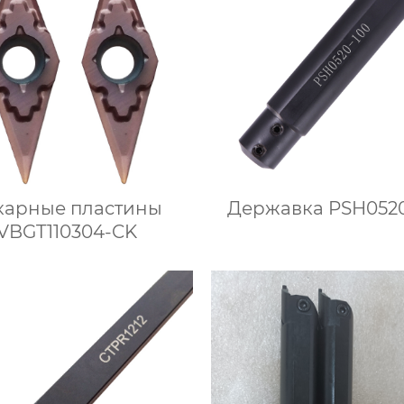
карные пластины
Державка PSH0520
VBGT110304-CK