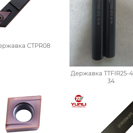
ержавка CTPR08
Державка TTFIR25-4T
34