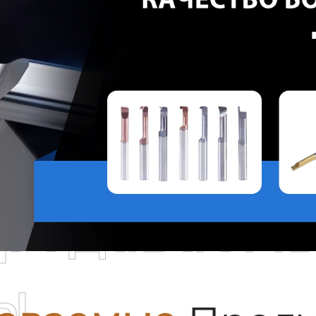
родаваем
ы