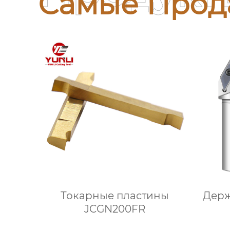
Самые Прод
Токарные пластины
Держ
JCGN200FR