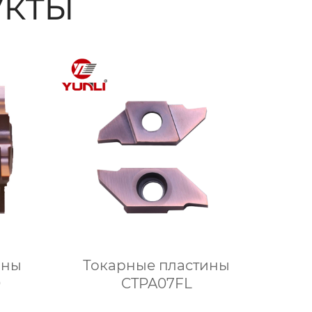
кты
ины
Токарные пластины
0
CTPA07FL