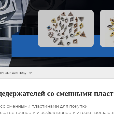
тинами для покупки
едержателей со сменными пласт
со сменными пластинами для покупки
сс, где точность и эффективность играют решаю