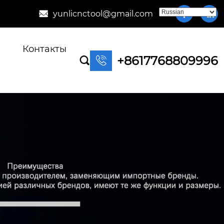
yunlicnctool@gmail.com



Контакты
+8617768809996

