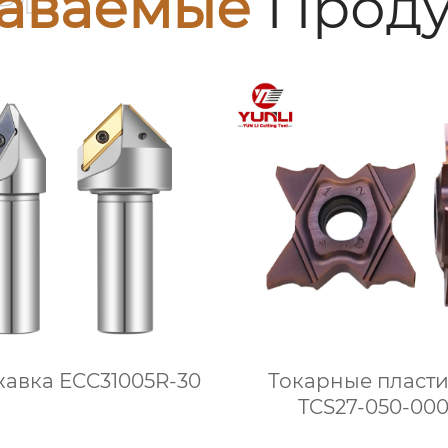
аваемые
Проду
авка ECC31005R-30
Токарные пласт
TCS27-050-00