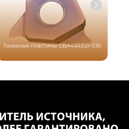
Токарные пластины GBA43R350-030