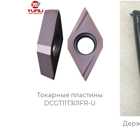
Токарные пластины
DCGT11T301FR-U
Держ