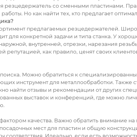
ся резцедержатель со сменными пластинами. Пра
работы. Но как найти тех, кто предлагает оптима
щика?
ссортимент предлагаемых резцедержателей. Широ
дит для конкретной задачи и типа станка. У хоро
аружной, внутренней, отрезки, нарезания резьбы 
й репутацией, как правило, ценят своих клиент
 поиска. Можно обратиться к специализированны
ющих инструмент для металлообработки. Также с
о найти отзывы и рекомендации от других специ
ванных выставок и конференций, где можно лич
ю.
актором качества. Важно обратить внимание на 
 посадочных мест для пластин и общую конструкц
ы соответствия. Идеально, если есть возможност