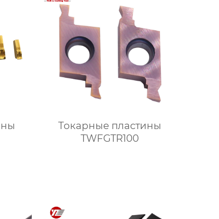
ины
Токарные пластины
TWFGTR100