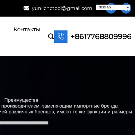
yunlicnctool@gmail.com



Контакты
+8617768809996

