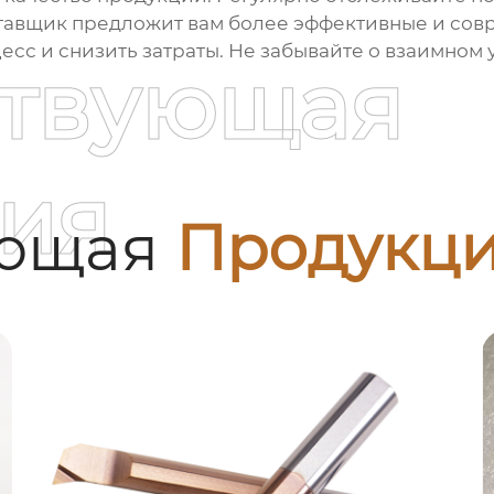
тавщик предложит вам более эффективные и сов
сс и снизить затраты. Не забывайте о взаимном 
ствующая
ия
ующая
Продукц