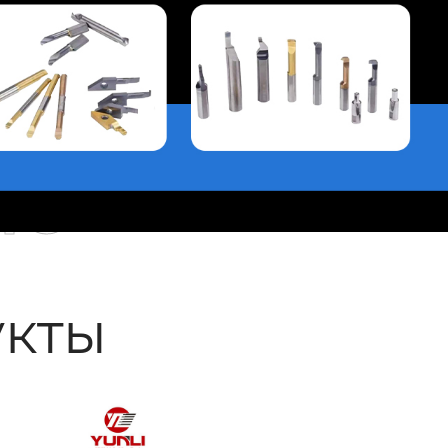
ые
кты