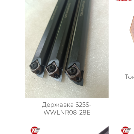
То
Державка S25S-
WWLNR08-28E