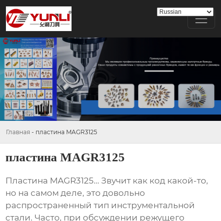
Главная
-
пластина MAGR3125
пластина MAGR3125
Пластина MAGR3125
… Звучит как код какой-то,
но на самом деле, это довольно
распространенный тип инструментальной
стали. Часто, при обсуждении режущего