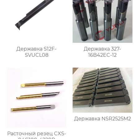
Державка S12F-
Державка 327-
SVUCL08
16B42EC-12
Державка NSR2525M2
Расточный резец CXS-