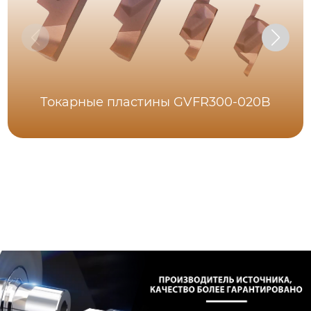
Токарные пластины GVFR300-020B