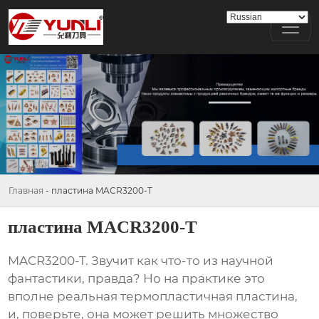
Главная
-
пластина MACR3200-T
пластина MACR3200-T
MACR3200-T
. Звучит как что-то из научной
фантастики, правда? Но на практике это
вполне реальная термопластичная пластина,
и, поверьте, она может решить множество