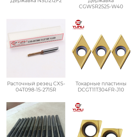
Державка NSL1212F2
Державка
CGWSR2525-W40
Расточный резец CXS-
Токарные пластины
04T098-15-2715R
DCGT11T304FR-J10