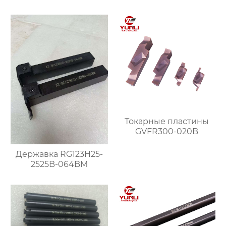
Токарные пластины
GVFR300-020B
Державка RG123H25-
2525B-064BM