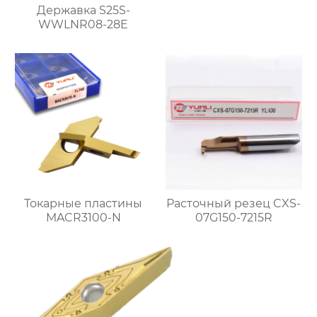
Державка S25S-
WWLNR08-28E
Токарные пластины
Расточный резец CXS-
MACR3100-N
07G150-7215R