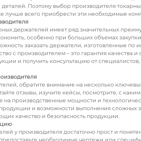
и деталей. Поэтому выбор производителя токарны
же лучше всего приобрести эти необходимые ком
зводителя
рных держателей имеет ряд значительных преиму
ономить, особенно при больших объемах закупки. 
ожность заказать держатели, изготовленные по 
ство с производителем – это гарантия качества и
укции и получить консультацию от специалистов,
роизводителя
елей, обратите внимание на несколько ключевых
тайте отзывы, изучите кейсы, посмотрите, с как
ие на производственные мощности и технологиче
а продукции и возможности выполнения сложных 
ющих качество и безопасность продукции.
ацию
лей у производителя достаточно прост и поняте
 предоставьте необходимые чертежи или специ