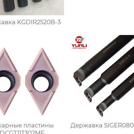
авка KGDIR2520B-3
карные пластины
Державка SIGER08
DCGT11T302MF