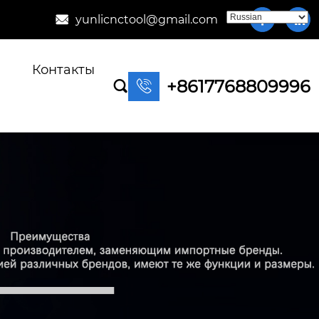
yunlicnctool@gmail.com



Контакты
+8617768809996

