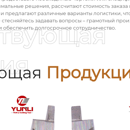
имальные решения, рассчитают стоимость заказа 
и предлагают различные варианты логистики, чт
 стесняйтесь задавать вопросы – грамотный произ
ствующая
 обеспечить долгосрочное сотрудничество.
ия
ующая
Продукц