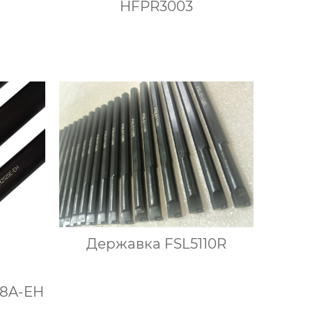
HFPR3003
Державка FSL5110R
08A-EH