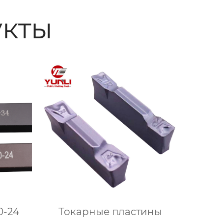
кты
0-24
Токарные пластины