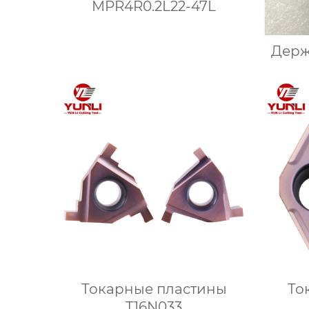
MPR4R0.2L22-47L
Держ
Токарные пластины
То
T16N033