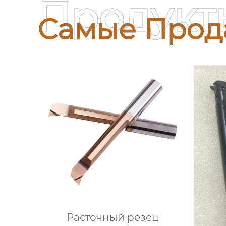
Продукт
Самые Прод
Расточный резец