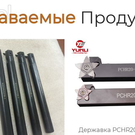
ы
аваемые
Проду
Державка PCHR2