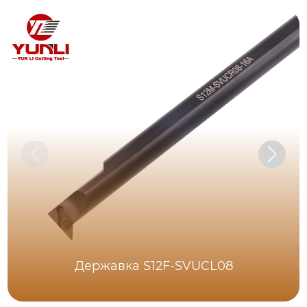
Державка S12F-SVUCL08